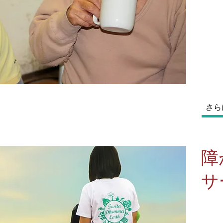
さら
​
サ