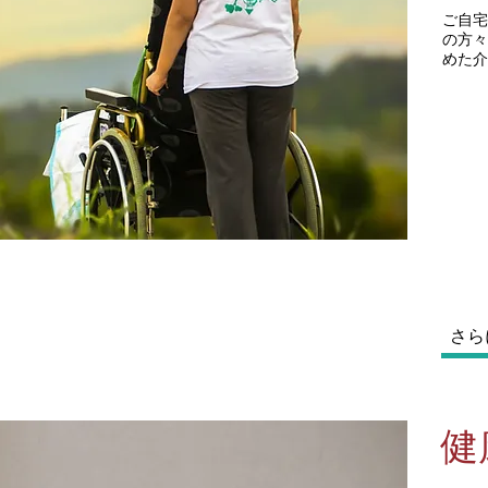
​ご自
の方々
めた介
さら
​