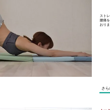
ストレ
​腰痛
おりま
さら